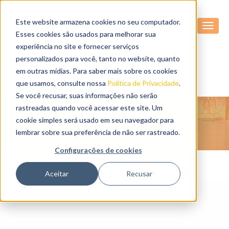
Gávea: (21) 2529-2500
Este website armazena cookies no seu computador.
Barra: (21) 2499-6006
Esses cookies são usados ​​para melhorar sua
Barra Pollis: (21) 3388-3350
experiência no site e fornecer serviços
personalizados para você, tanto no website, quanto
em outras mídias. Para saber mais sobre os cookies
ARTE, CIÊNCIA E
que usamos, consulte nossa
Política de Privacidade
.
Se você recusar, suas informações não serão
TECNOLOGIA
rastreadas quando você acessar este site. Um
cookie simples será usado em seu navegador para
lembrar sobre sua preferência de não ser rastreado.
Configurações de cookies
Aceitar
Recusar