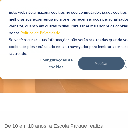
Gávea: (21) 2529-2500
Este website armazena cookies no seu computador. Esses cookies s
Barra: (21) 2499-6006
melhorar sua experiência no site e fornecer serviços personalizado
Barra Pollis: (21) 3388-3350
website, quanto em outras mídias. Para saber mais sobre os cooki
nossa
Política de Privacidade
.
Se você recusar, suas informações não serão rastreadas quando vo
COMO SOMOS
cookie simples será usado em seu navegador para lembrar sobre su
rastreado.
Configurações de
Aceitar
cookies
De 10 em 10 anos, a Escola Parque realiza