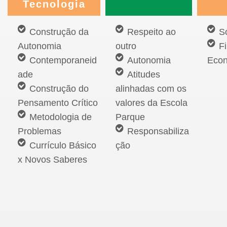
Tecnologia
Construção da
Respeito ao
S
Autonomia
outro
F
Contemporaneid
Autonomia
Eco
ade
Atitudes
Construção do
alinhadas com os
Pensamento Crítico
valores da Escola
Metodologia de
Parque
Problemas
Responsabiliza
Currículo Básico
ção
x Novos Saberes